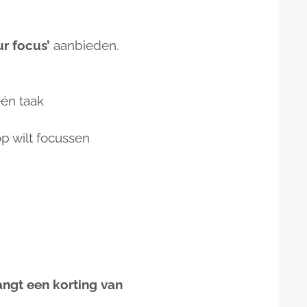
ur focus’
aanbieden.
één taak
op wilt focussen
vangt een korting van