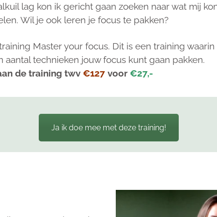
alkuil lag kon ik gericht gaan zoeken naar wat mij k
elen. Wil je ook leren je focus te pakken?
ining Master your focus. Dit is een training waarin i
 aantal technieken jouw focus kunt gaan pakken.
an de training twv
€127
voor
€27,-
Ja ik doe mee met deze training!