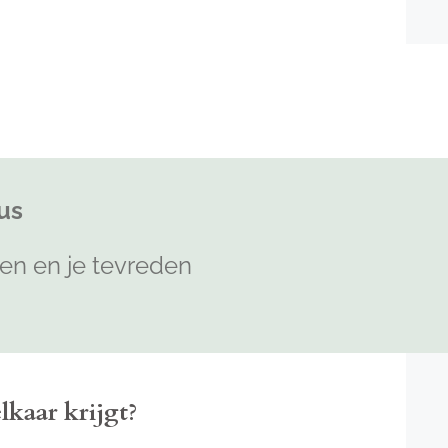
us
den en je tevreden
elkaar krijgt?