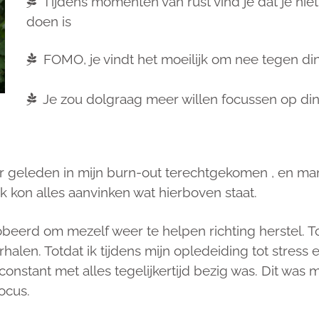
Tijdens momenten van rust vind je dat je nie
doen is
FOMO, je vindt het moeilijk om nee tegen di
Je zou dolgraag meer willen focussen op din
ar geleden in mijn burn-out terechtgekomen , en man
Ik kon alles aanvinken wat hierboven staat.
obeerd om mezelf weer te helpen richting herstel. To
halen. Totdat ik tijdens mijn opledeiding tot stress
onstant met alles tegelijkertijd bezig was. Dit was mij
ocus.