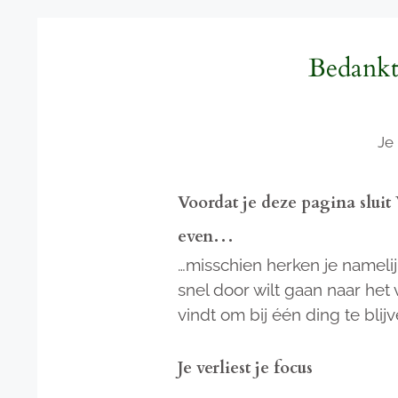
Ga
naar
de
Bedankt
inhoud
Je
Voordat je deze pagina slu
even…
…misschien herken je namelijk
snel door wilt gaan naar het
vindt om bij één ding te blij
Je verliest je focus