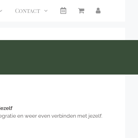
Agenda
Winkelmandje
Mijn
Contact
account
ezelf
tegratie en weer even verbinden met jezelf.