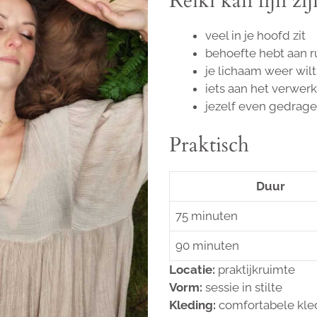
Reiki kan fijn zijn
veel in je hoofd zit
behoefte hebt aan r
je lichaam weer wil
iets aan het verwer
jezelf even gedrage
Praktisch
Duur
75 minuten
90 minuten
Locatie:
praktijkruimte
Vorm:
sessie in stilte
Kleding:
comfortabele kled