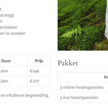
t
t krijgt
am
derzoeken
ogen te worden
Duur
Prijs
Pakket
uten
€144
P
uten
€177
3 online healingsessies
n intuïtieve begeleiding.
3 live healingsessies