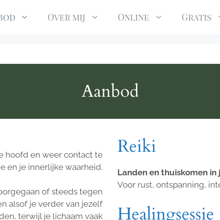
bod
Over mij
Online
Gratis
Aanbod
Reiki
 je hoofd en weer contact te
 en je innerlijke waarheid.
Landen en thuiskomen in j
Voor rust, ontspanning, in
oorgegaan of steeds tegen
 alsof je verder van jezelf
Healingsessie
en, terwijl je lichaam vaak