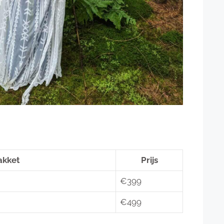
akket
Prijs
€399
€499