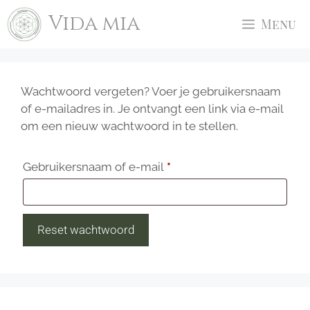
Ga
Vida mia
Menu
naar
de
inhoud
Wachtwoord vergeten? Voer je gebruikersnaam
of e-mailadres in. Je ontvangt een link via e-mail
om een nieuw wachtwoord in te stellen.
Vereist
Gebruikersnaam of e-mail
*
Reset wachtwoord
A
l
t