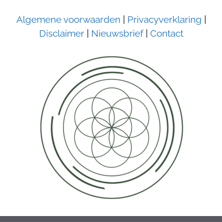
e
r
Algemene voorwaarden
|
Privacyverklaring
|
n
Disclaimer
|
Nieuwsbrief
|
Contact
a
t
i
v
e
: