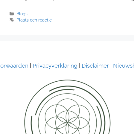
Categorieën
Blogs
Plaats een reactie
orwaarden
|
Privacyverklaring
|
Disclaimer
|
Nieuwsb