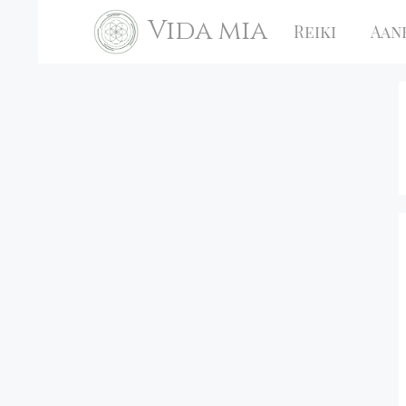
Ga
Vida mia
Reiki
Aan
naar
de
inhoud