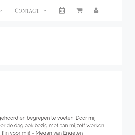
Agenda
Winkelmandje
Mijn
Contact
account
 gehoord en begrepen te voelen. Door mij
r de dag ook bezig met aan mijzelf werken
g fijn voor mij! – Megan van Engelen