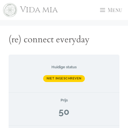
Ga
Vida mia
Menu
naar
de
inhoud
(re) connect everyday
Huidige status
NIET INGESCHREVEN
Prijs
50