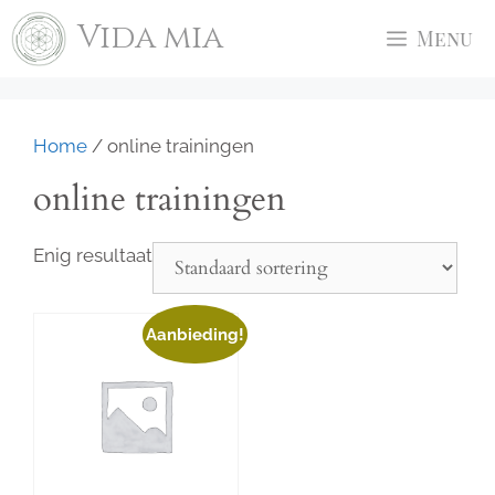
Ga
Vida mia
Menu
naar
de
inhoud
Home
/ online trainingen
online trainingen
Enig resultaat
Aanbieding!